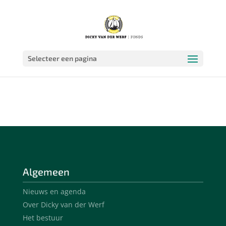
Selecteer een pagina
Algemeen
Nieuws en agenda
Over Dicky van der Werf
Het bestuur