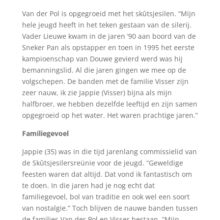
Van der Pol is opgegroeid met het skûtsjesilen. “Mijn
hele jeugd heeft in het teken gestaan van de silerij.
Vader Lieuwe kwam in de jaren ’90 aan boord van de
Sneker Pan als opstapper en toen in 1995 het eerste
kampioenschap van Douwe gevierd werd was hij
bemanningslid. Al die jaren gingen we mee op de
volgschepen. De banden met de familie Visser zijn
zeer nauw, ik zie Jappie (Visser) bijna als mijn
halfbroer, we hebben dezelfde leeftijd en zijn samen
opgegroeid op het water. Het waren prachtige jaren.”
Familiegevoel
Jappie (35) was in die tijd jarenlang commissielid van
de Skûtsjesilersreünie voor de jeugd. “Geweldige
feesten waren dat altijd. Dat vond ik fantastisch om
te doen. In die jaren had je nog echt dat
familiegevoel, bol van traditie en ook wel een soort
van nostalgie.” Toch blijven de nauwe banden tussen
de families Van der Pol en Visser bestaan. “Mijn