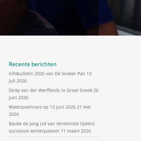
Recente berichten
Infobulletin 2026 van De Sneker Pan
13
juli 2026
Dicky van der Werffonds in Groot Sneek
26
juni 2026
Waterpoortrace op 13 juni 2026
21 mei
2026
Bauke de Jong Lid van Verdienste tijdens
succesvol winterpalaver
11 maart 2026