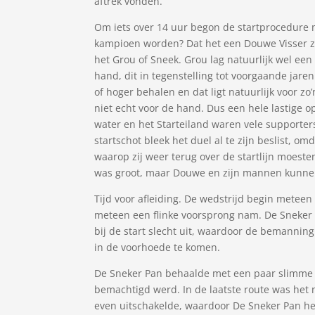
aftrek vonden.
Om iets over 14 uur begon de startprocedure 
kampioen worden? Dat het een Douwe Visser z
het Grou of Sneek. Grou lag natuurlijk wel een
hand, dit in tegenstelling tot voorgaande ja
of hoger behalen en dat ligt natuurlijk voor z
niet echt voor de hand. Dus een hele lastige 
water en het Starteiland waren vele supporte
startschot bleek het duel al te zijn beslist, o
waarop zij weer terug over de startlijn moeste
was groot, maar Douwe en zijn mannen kunnen
Tijd voor afleiding. De wedstrijd begin meteen
meteen een flinke voorsprong nam. De Sneker
bij de start slecht uit, waardoor de bemanning
in de voorhoede te komen.
De Sneker Pan behaalde met een paar slimme 
bemachtigd werd. In de laatste route was he
even uitschakelde, waardoor De Sneker Pan h