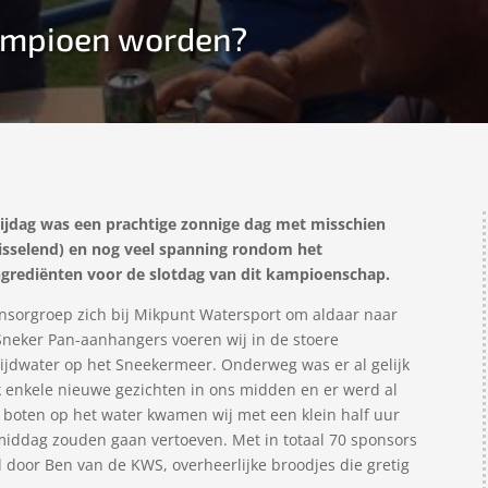
ampioen worden?
ijdag was een prachtige zonnige dag met misschien
wisselend) en nog veel spanning rondom het
grediënten voor de slotdag van dit kampioenschap.
nsorgroep zich bij Mikpunt Watersport om aldaar naar
Sneker Pan-aanhangers voeren wij in de stoere
rijdwater op het Sneekermeer. Onderweg was er al gelijk
k enkele nieuwe gezichten in ons midden en er werd al
 boten op het water kwamen wij met een klein half uur
 middag zouden gaan vertoeven. Met in totaal 70 sponsors
 door Ben van de KWS, overheerlijke broodjes die gretig