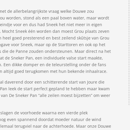
met de allerbelangrijkste vraag welke Douwe zou
ou worden, stond als een paal boven water, maar wordt
 eindje voor en dus had Sneek het niet meer in eigen
ren. Mocht Sneek één worden dan moest Grou plaats zeven
o’n heel goed presterend en best zeilend skûtsje van Grou
opgave voor Sneek, maar op de Starttoren en ook op het
rs die de Panne zouden ondersteunen. Maar direct na het
mdat de Sneker Pan, een individuele valse start maakte,
n. Een dikke domper en de teleurstelling onder de fans
 altijd goed terugkomen met hun bekende inhaalrace.
 al daverend door een schitterende start van Joure die
 Pan leek de start perfect gepland te hebben maar kwam
 van De Sneker Pan “alle zeilen moest bijzetten” om weer
slagen de voorhoede waarna een vierde plek
t nog even spannend doordat moeder natuur de wind
elemaal terugviel naar de achterhoede. Maar onze Douwe