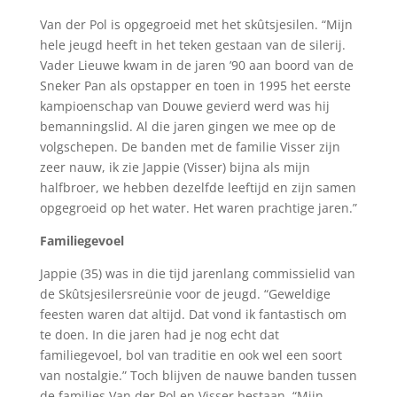
Van der Pol is opgegroeid met het skûtsjesilen. “Mijn
hele jeugd heeft in het teken gestaan van de silerij.
Vader Lieuwe kwam in de jaren ’90 aan boord van de
Sneker Pan als opstapper en toen in 1995 het eerste
kampioenschap van Douwe gevierd werd was hij
bemanningslid. Al die jaren gingen we mee op de
volgschepen. De banden met de familie Visser zijn
zeer nauw, ik zie Jappie (Visser) bijna als mijn
halfbroer, we hebben dezelfde leeftijd en zijn samen
opgegroeid op het water. Het waren prachtige jaren.”
Familiegevoel
Jappie (35) was in die tijd jarenlang commissielid van
de Skûtsjesilersreünie voor de jeugd. “Geweldige
feesten waren dat altijd. Dat vond ik fantastisch om
te doen. In die jaren had je nog echt dat
familiegevoel, bol van traditie en ook wel een soort
van nostalgie.” Toch blijven de nauwe banden tussen
de families Van der Pol en Visser bestaan. “Mijn